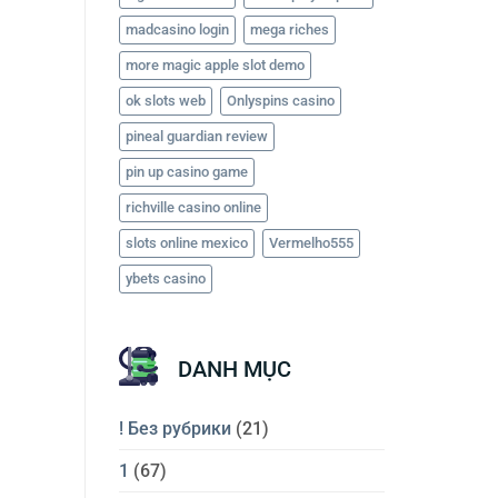
madcasino login
mega riches
more magic apple slot demo
ok slots web
Onlyspins casino
pineal guardian review
pin up casino game
richville casino online
slots online mexico
Vermelho555
ybets casino
DANH MỤC
! Без рубрики
(21)
1
(67)