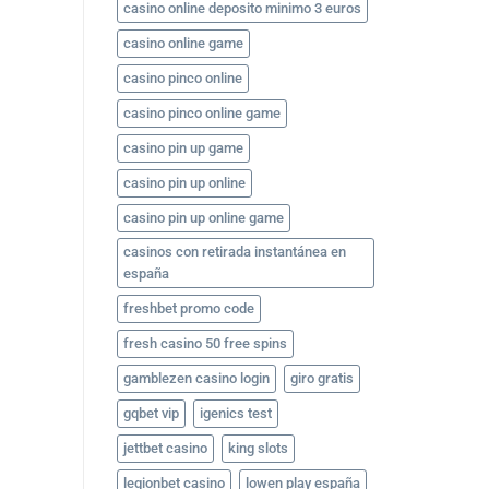
casino online deposito minimo 3 euros
casino online game
casino pinco online
casino pinco online game
casino pin up game
casino pin up online
casino pin up online game
casinos con retirada instantánea en
españa
freshbet promo code
fresh casino 50 free spins
gamblezen casino login
giro gratis
gqbet vip
igenics test
jettbet casino
king slots
legionbet casino
lowen play españa