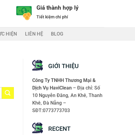
Giá thành hợp lý
Tiết kiệm chi phí
ỰC HIỆN
LIÊN HỆ
BLOG
GIỚI THIỆU
Công Ty TNHH Thương Mại &
Dịch Vụ HaviClean
– Địa chỉ: Số
10 Nguyễn Đăng, An Khê, Thanh
Khê, Đà Nẵng –
SĐT:0773773703
RECENT