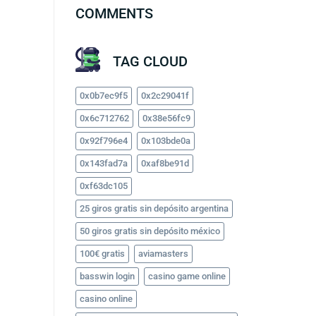
COMMENTS
TAG CLOUD
0x0b7ec9f5
0x2c29041f
0x6c712762
0x38e56fc9
0x92f796e4
0x103bde0a
0x143fad7a
0xaf8be91d
0xf63dc105
25 giros gratis sin depósito argentina
50 giros gratis sin depósito méxico
100€ gratis
aviamasters
basswin login
casino game online
casino online