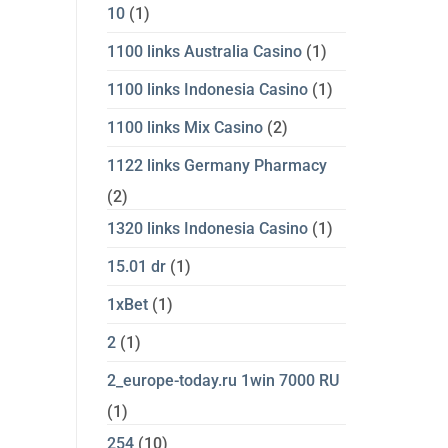
10
(1)
1100 links Australia Casino
(1)
1100 links Indonesia Casino
(1)
1100 links Mix Casino
(2)
1122 links Germany Pharmacy
(2)
1320 links Indonesia Casino
(1)
15.01 dr
(1)
1xBet
(1)
2
(1)
2_europe-today.ru 1win 7000 RU
(1)
254
(10)