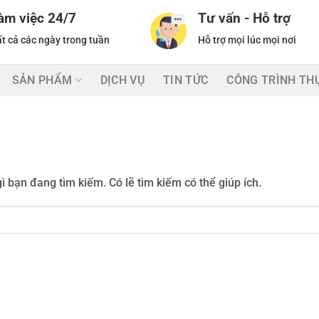
àm việc 24/7
Tư vấn - Hỗ trợ
t cả các ngày trong tuần
Hỗ trợ mọi lúc mọi nơi
SẢN PHẨM
DỊCH VỤ
TIN TỨC
CÔNG TRÌNH TH
 bạn đang tìm kiếm. Có lẽ tìm kiếm có thể giúp ích.