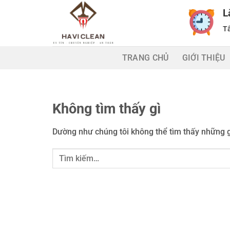
Bỏ
L
qua
Tấ
nội
dung
TRANG CHỦ
GIỚI THIỆU
Không tìm thấy gì
Dường như chúng tôi không thể tìm thấy những gì