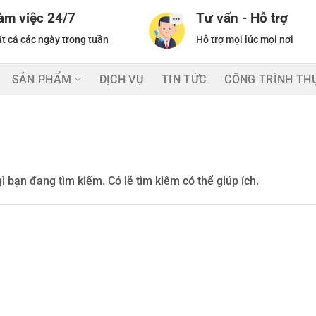
àm việc 24/7
Tư vấn - Hỗ trợ
t cả các ngày trong tuần
Hỗ trợ mọi lúc mọi nơi
SẢN PHẨM
DỊCH VỤ
TIN TỨC
CÔNG TRÌNH TH
 bạn đang tìm kiếm. Có lẽ tìm kiếm có thể giúp ích.