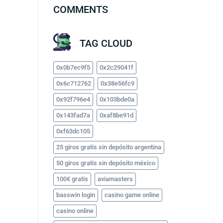
COMMENTS
TAG CLOUD
0x0b7ec9f5
0x2c29041f
0x6c712762
0x38e56fc9
0x92f796e4
0x103bde0a
0x143fad7a
0xaf8be91d
0xf63dc105
25 giros gratis sin depósito argentina
50 giros gratis sin depósito méxico
100€ gratis
aviamasters
basswin login
casino game online
casino online