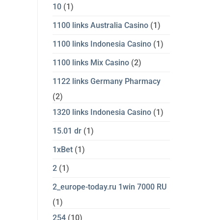
10
(1)
1100 links Australia Casino
(1)
1100 links Indonesia Casino
(1)
1100 links Mix Casino
(2)
1122 links Germany Pharmacy
(2)
1320 links Indonesia Casino
(1)
15.01 dr
(1)
1xBet
(1)
2
(1)
2_europe-today.ru 1win 7000 RU
(1)
254
(10)