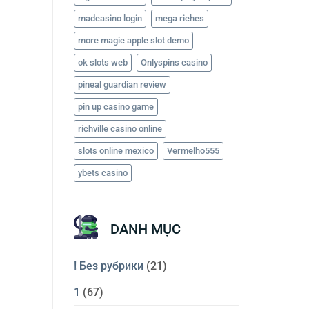
madcasino login
mega riches
more magic apple slot demo
ok slots web
Onlyspins casino
pineal guardian review
pin up casino game
richville casino online
slots online mexico
Vermelho555
ybets casino
DANH MỤC
! Без рубрики
(21)
1
(67)