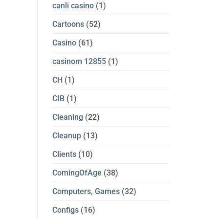
canli casino
(1)
Cartoons
(52)
Casino
(61)
casinom 12855
(1)
CH
(1)
CIB
(1)
Cleaning
(22)
Cleanup
(13)
Clients
(10)
ComingOfAge
(38)
Computers, Games
(32)
Configs
(16)