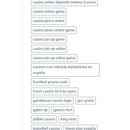
casino online deposito minimo 3 euros
casino online game
casino pinco online
casino pinco online game
casino pin up game
casino pin up online
casino pin up online game
casinos con retirada instantánea en
españa
freshbet promo code
fresh casino 50 free spins
gamblezen casino login
giro gratis
gqbet vip
igenics test
jettbet casino
king slots
legionbet casino
lowen play españa