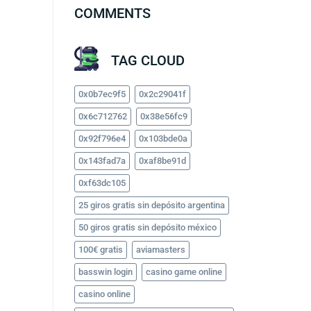
COMMENTS
TAG CLOUD
0x0b7ec9f5
0x2c29041f
0x6c712762
0x38e56fc9
0x92f796e4
0x103bde0a
0x143fad7a
0xaf8be91d
0xf63dc105
25 giros gratis sin depósito argentina
50 giros gratis sin depósito méxico
100€ gratis
aviamasters
basswin login
casino game online
casino online