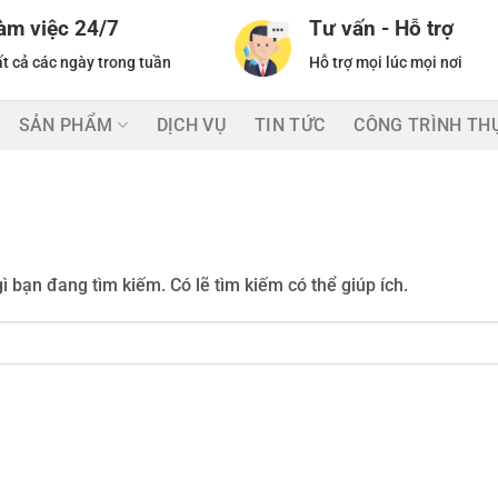
àm việc 24/7
Tư vấn - Hỗ trợ
t cả các ngày trong tuần
Hỗ trợ mọi lúc mọi nơi
SẢN PHẨM
DỊCH VỤ
TIN TỨC
CÔNG TRÌNH TH
 bạn đang tìm kiếm. Có lẽ tìm kiếm có thể giúp ích.