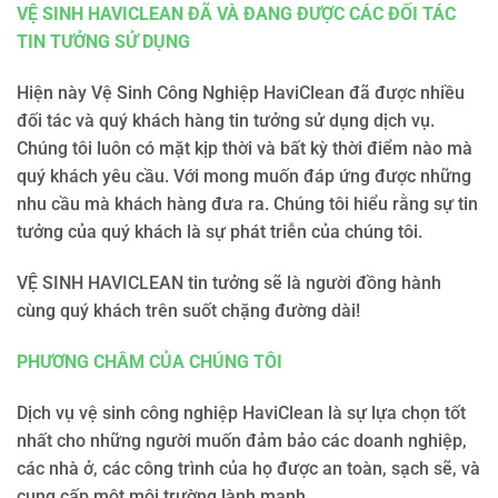
VỆ SINH HAVICLEAN ĐÃ VÀ ĐANG ĐƯỢC CÁC ĐỐI TÁC
TIN TƯỞNG SỬ DỤNG
Hiện này Vệ Sinh Công Nghiệp HaviClean đã được nhiều
đối tác và quý khách hàng tin tưởng sử dụng dịch vụ.
Chúng tôi luôn có mặt kịp thời và bất kỳ thời điểm nào mà
quý khách yêu cầu. Với mong muốn đáp ứng được những
nhu cầu mà khách hàng đưa ra. Chúng tôi hiểu rằng sự tin
tưởng của quý khách là sự phát triễn của chúng tôi.
VỆ SINH HAVICLEAN tin tưởng sẽ là người đồng hành
cùng quý khách trên suốt chặng đường dài!
PHƯƠNG CHÂM CỦA CHÚNG TÔI
Dịch vụ vệ sinh công nghiệp HaviClean là sự lựa chọn tốt
nhất cho những người muốn đảm bảo các doanh nghiệp,
các nhà ở, các công trình của họ được an toàn, sạch sẽ, và
cung cấp một môi trường lành mạnh.