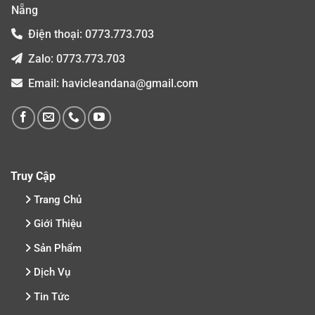
Nẵng
Điện thoại:
0773.773.703
Zalo:
0773.773.703
Email:
havicleandana@gmail.com
Truy Cập
Trang Chủ
Giới Thiệu
Sản Phẩm
Dịch Vụ
Tin Tức