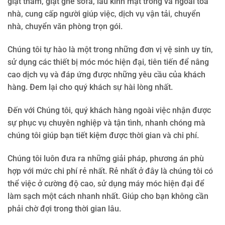
giặt thảm, giặt ghế sofa, lau kính mặt trong và ngoài tòa
nhà, cung cấp người giúp việc, dịch vụ vận tải, chuyển
nhà, chuyển văn phòng trọn gói.
Chúng tôi tự hào là một trong những đơn vị vệ sinh uy tín,
sử dụng các thiết bị móc móc hiện đại, tiên tiến để nâng
cao dịch vụ và đáp ứng được những yêu cầu của khách
hàng. Đem lại cho quý khách sự hài lòng nhất.
Đến với Chúng tôi, quý khách hàng ngoài việc nhận được
sự phục vụ chuyên nghiệp và tận tình, nhanh chóng mà
chúng tôi giúp bạn tiết kiệm được thời gian và chi phí.
Chúng tôi luôn đưa ra những giải pháp, phương án phù
hợp với mức chi phí rẻ nhất. Rẻ nhất ở đây là chúng tôi có
thể việc ở cường độ cao, sử dụng máy móc hiện đại để
làm sạch một cách nhanh nhất. Giúp cho bạn không cần
phải chờ đợi trong thời gian lâu.